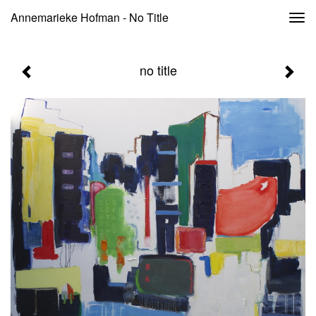
Annemarieke Hofman - No Title
Togg
navi
no title